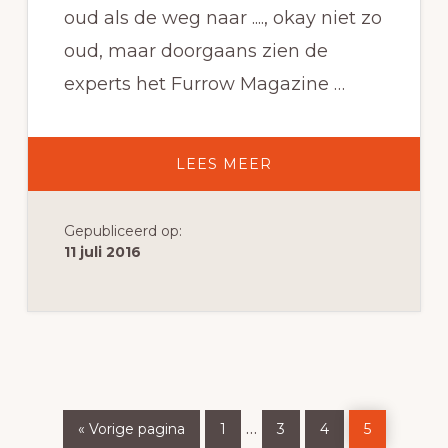
oud als de weg naar ...., okay niet zo
oud, maar doorgaans zien de
experts het Furrow Magazine …
OVERDE
LEES MEER
OPKOMST
VAN
CONTENTMARKETIN
Gepubliceerd op:
11 juli 2016
Ga
Pagina
Pagina
Pagina
Pagina
Interim
…
«
Vorige pagina
1
3
4
5
naar