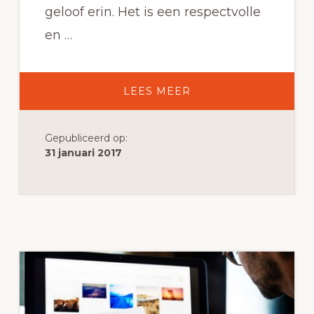
geloof erin. Het is een respectvolle
en …
OVEREFFECTIEVE
LEES MEER
CONTENT
MARKETING:
WAT
GA
Gepubliceerd op:
JE
METEN?
31 januari 2017