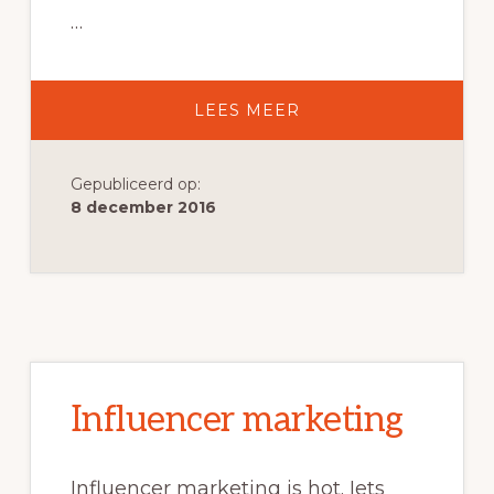
…
OVERCONTENT
LEES MEER
MARKETING
ALS
TOOL
VOOR
Gepubliceerd op:
RECRUITMENT
MARKETING
8 december 2016
Influencer marketing
Influencer marketing is hot. Iets