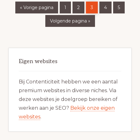
Ga
Pagina
Pagina
Pagina
Pagina
Pagina
«
Vorige pagina
1
2
3
4
5
naar
Ga
Volgende pagina »
naar
Primaire
Sidebar
Eigen websites
Bij Contenticiteit hebben we een aantal
premium websites in diverse niches. Via
deze websites je doelgroep bereiken of
werken aan je SEO?
Bekijk onze eigen
websites
.