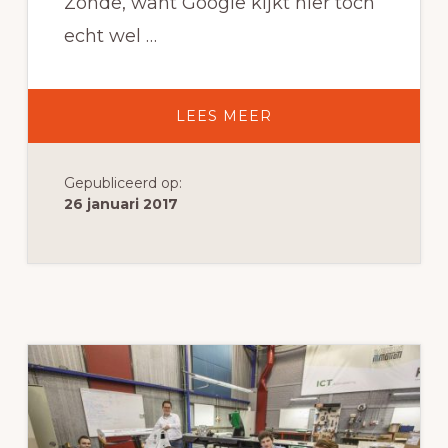
Zonde, want Google kijkt hier toch
echt wel …
OVERAFBEELDINGE
LEES MEER
OPTIMALISEREN
VOOR
SEO
Gepubliceerd op:
26 januari 2017