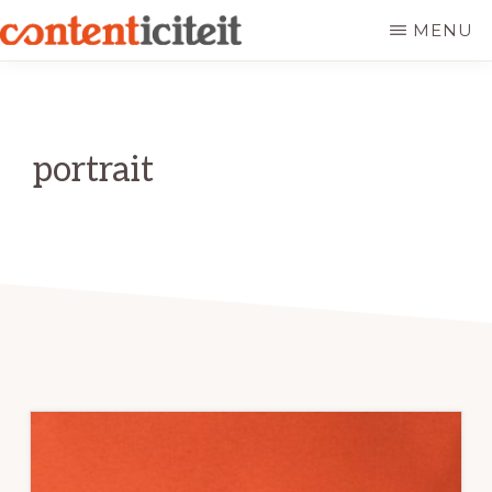
Door
Spring
MENU
naar
naar
CONTENTICITEIT
Meer
de
de
bezoekers
hoofd
eerste
en
portrait
inhoud
sidebar
conversie
door
authentieke
content.