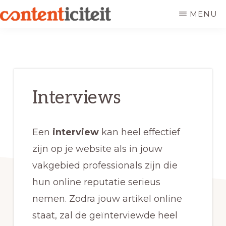
Door
Spring
MENU
naar
naar
CONTENTICITEIT
Meer
de
de
bezoekers
hoofd
eerste
en
inhoud
sidebar
conversie
Interviews
door
authentieke
Een
interview
kan heel effectief
content.
zijn op je website als in jouw
vakgebied professionals zijn die
hun online reputatie serieus
nemen. Zodra jouw artikel online
staat, zal de geïnterviewde heel